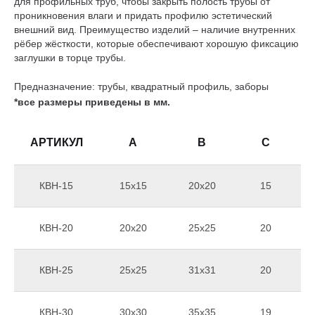
для профильных труб, чтобы закрыть полость трубы от
проникновения влаги и придать профилю эстетический
внешний вид. Преимущество изделий – наличие внутренних
рёбер жёсткости, которые обеспечивают хорошую фиксацию
заглушки в торце трубы.
Предназначение: трубы, квадратный профиль, заборы
*все размеры приведены в мм.
АРТИКУЛ
A
B
C
КВН-15
15x15
20x20
15
КВН-20
20x20
25x25
20
КВН-25
25x25
31x31
20
КВН-30
30x30
35x35
19