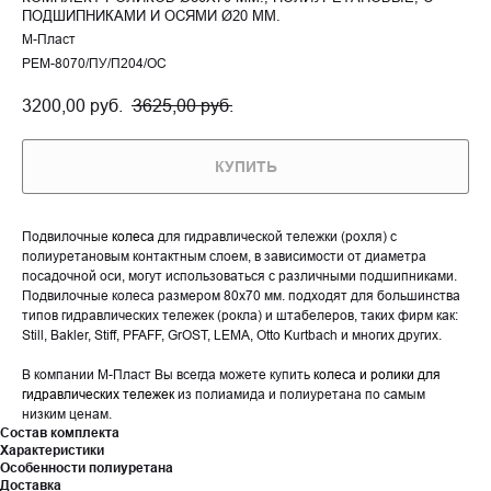
ПОДШИПНИКАМИ И ОСЯМИ Ø20 ММ.
М-Пласт
РЕМ-8070/ПУ/П204/ОС
3200,00
руб.
3625,00
руб.
КУПИТЬ
Подвилочные
колеса
для гидравлической тележки (рохля) с
полиуретановым контактным слоем, в зависимости от диаметра
посадочной оси, могут использоваться с различными подшипниками.
Подвилочные колеса размером 80х70 мм. подходят для большинства
типов гидравлических тележек (рокла) и штабелеров, таких фирм как:
Still, Bakler, Stiff, PFAFF, GrOST, LEMA, Otto Kurtbach и многих других.
В компании М-Пласт Вы всегда можете купить
колеса и ролики для
гидравлических тележек
из полиамида и полиуретана по самым
низким ценам.
Состав комплекта
Характеристики
Особенности полиуретана
Доставка