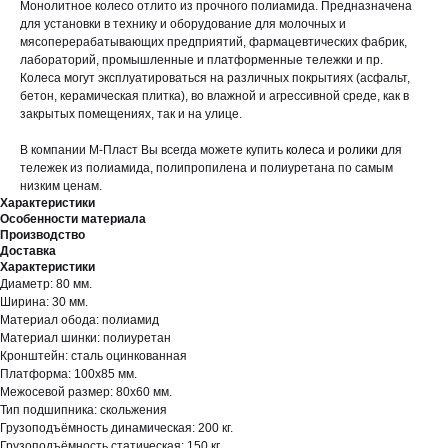
Монолитное колесо отлито из прочного полиамида. Предназначена
для установки в технику и оборудование для молочных и
мясоперерабатывающих предприятий, фармацевтических фабрик,
лабораторий, промышленные и платформенные тележки и пр.
Колеса могут эксплуатироваться на различных покрытиях (асфальт,
бетон, керамическая плитка), во влажной и агрессивной среде, как в
закрытых помещениях, так и на улице.
В компании М-Пласт Вы всегда можете купить
колеса
и
ролики
для
тележек из полиамида, полипропилена и полиуретана по самым
низким ценам.
Характеристики
Особенности материала
Производство
Доставка
Характеристики
Диаметр: 80 мм.
Ширина: 30 мм.
Материал обода: полиамид
Материал шинки: полиуретан
Кронштейн: сталь оцинкованная
Платформа: 100х85 мм.
Межосевой размер: 80х60 мм.
Тип подшипника: скольжения
Грузоподъёмность динамическая: 200 кг.
Грузоподъёмность статическая: 150 кг.