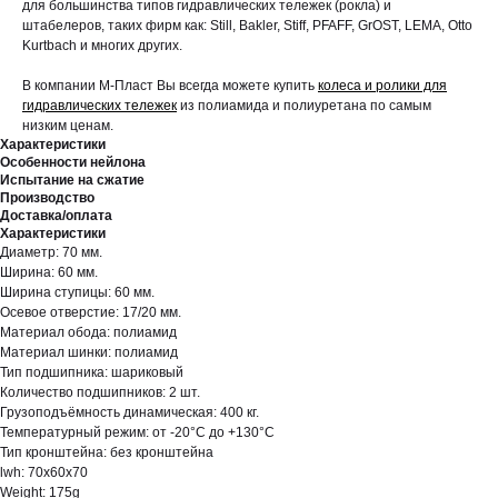
для большинства типов гидравлических тележек (рокла) и
штабелеров, таких фирм как: Still, Bakler, Stiff, PFAFF, GrOST, LEMA, Otto
Kurtbach и многих других.
В компании М-Пласт Вы всегда можете купить
колеса и ролики для
гидравлических тележек
из полиамида и полиуретана по самым
низким ценам.
Характеристики
Особенности нейлона
Испытание на сжатие
Производство
Доставка/оплата
Характеристики
Диаметр: 70 мм.
Ширина: 60 мм.
Ширина ступицы: 60 мм.
Осевое отверстие: 17/20 мм.
Материал обода: полиамид
Материал шинки: полиамид
Тип подшипника: шариковый
Количество подшипников: 2 шт.
Грузоподъёмность динамическая: 400 кг.
Температурный режим: от -20°С до +130°С
Тип кронштейна: без кронштейна
lwh: 70x60x70
Weight: 175g