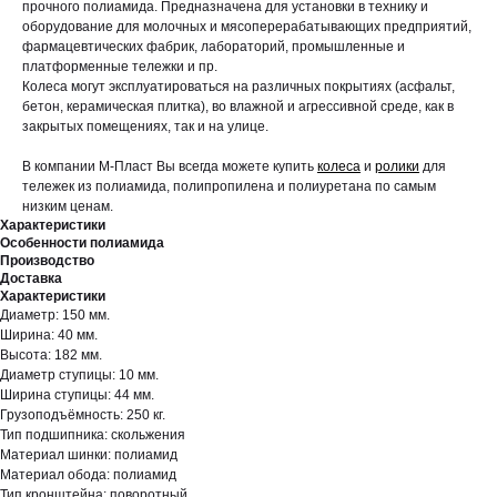
прочного полиамида. Предназначена для установки в технику и
оборудование для молочных и мясоперерабатывающих предприятий,
фармацевтических фабрик, лабораторий, промышленные и
платформенные тележки и пр.
Колеса могут эксплуатироваться на различных покрытиях (асфальт,
бетон, керамическая плитка), во влажной и агрессивной среде, как в
закрытых помещениях, так и на улице.
В компании М-Пласт Вы всегда можете купить
колеса
и
ролики
для
тележек из полиамида, полипропилена и полиуретана по самым
низким ценам.
Характеристики
Особенности полиамида
Производство
Доставка
Характеристики
Диаметр: 150 мм.
Ширина: 40 мм.
Высота: 182 мм.
Диаметр ступицы: 10 мм.
Ширина ступицы: 44 мм.
Грузоподъёмность: 250 кг.
Тип подшипника: скольжения
Материал шинки: полиамид
Материал обода: полиамид
Тип кронштейна: поворотный