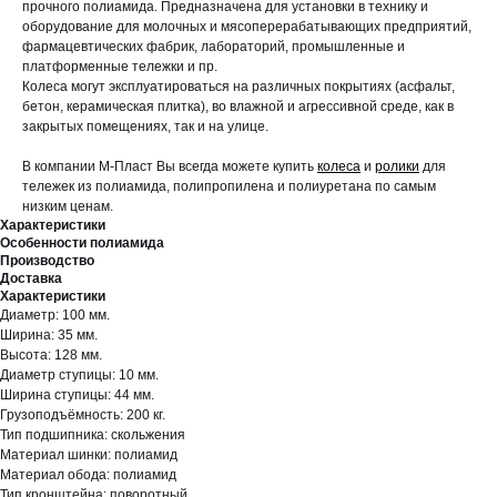
прочного полиамида. Предназначена для установки в технику и
оборудование для молочных и мясоперерабатывающих предприятий,
фармацевтических фабрик, лабораторий, промышленные и
платформенные тележки и пр.
Колеса могут эксплуатироваться на различных покрытиях (асфальт,
бетон, керамическая плитка), во влажной и агрессивной среде, как в
закрытых помещениях, так и на улице.
В компании М-Пласт Вы всегда можете купить
колеса
и
ролики
для
тележек из полиамида, полипропилена и полиуретана по самым
низким ценам.
Характеристики
Особенности полиамида
Производство
Доставка
Характеристики
Диаметр: 100 мм.
Ширина: 35 мм.
Высота: 128 мм.
Диаметр ступицы: 10 мм.
Ширина ступицы: 44 мм.
Грузоподъёмность: 200 кг.
Тип подшипника: скольжения
Материал шинки: полиамид
Материал обода: полиамид
Тип кронштейна: поворотный