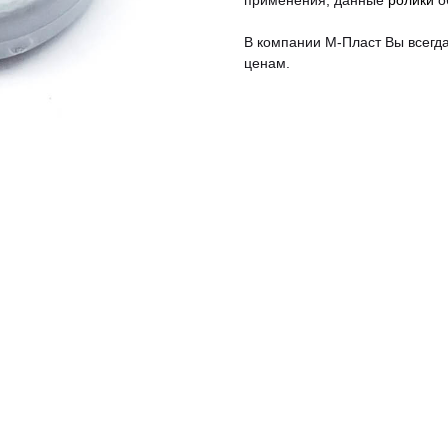
применения, данные
ролики
о
В компании М-Пласт Вы всегд
ценам.