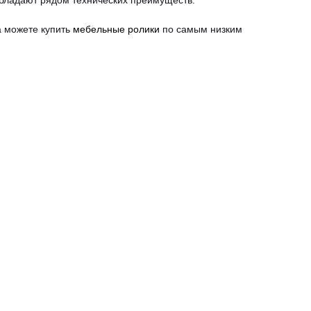
бладают рядом технических преимуществ.
а можете купить
мебельные ролики
по самым низким