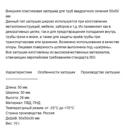
Внешняя пластиковая
заглушка
для труб квадратного сечения 50х50
мм.
Данный тип заглушек широко используется при изготовлении
металлоконструкций, мебели, заборов и т.д. Их применяют как в
декоративных целях, так и для предотвращения попадания внутрь
трубы грязи и влаги, а также для защиты краёв трубы при
транспортировке или хранении. Возможно использование в качестве
опоры. Лицевая поверхность шляпки выполнена под «шагрень».
Все заглушки изготовлены из высококачественных материалов,
отвечающих европейским требованиям стандарта ISO.
Характеристики
Особенности заглушек
Производство заглушек
Д
Длина: 50 мм.
Ширина: 50 мм.
Высота: 28 мм.
Материал: ПВД, ПНД
Температурный режим: от -25°С до +70°С
Страна производства: Россия
ДxШxВ: 50x50x30 мм
Вес: 10 г