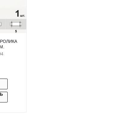
 РОЛИКА
М.
94
ТЬ