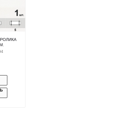
 РОЛИКА
М.
94
ТЬ