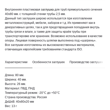
Внутренняя пластиковая
заглушка
для труб прямоугольного сечения
40х80 мм. с толщиной стенки трубы 2,5 мм.
Данный тип заглушек широко используется при изготовлении
металлоконструкций, мебели, заборов и т.д. Их применяют как в
декоративных целях, так и для предотвращения попадания внутрь
трубы грязи и влаги, а также для защиты краёв трубы при
транспортировке или хранении. Возможно использование в качестве
опоры. Лицевая поверхность шляпки выполнена под «шагрень».
Все заглушки изготовлены из высококачественных материалов,
отвечающих европейским требованиям стандарта ISO.
Характеристики
Особенности заглушек
Производство заглушек
Д
Длина: 80 мм.
Ширина: 40 мм.
Высота: 26 мм.
Материал: ПВД, ПНД
Температурный режим: -20°С до +50°С
Страна производства: Россия
ДxШxВ: 40x80x20 мм
Вес: 13 г